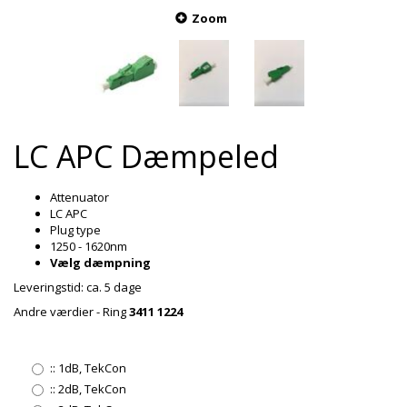
Zoom
LC APC Dæmpeled
Attenuator
LC APC
Plug type
1250 - 1620nm
Vælg dæmpning
Leveringstid: ca. 5 dage
Andre værdier - Ring
3411 1224
::
1dB, TekCon
::
2dB, TekCon