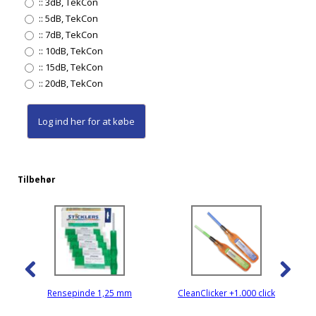
::
3dB, TekCon
::
5dB, TekCon
::
7dB, TekCon
::
10dB, TekCon
::
15dB, TekCon
::
20dB, TekCon
Log ind her
for at købe
Tilbehør
Rensepinde 1,25 mm
CleanClicker +1.000 click