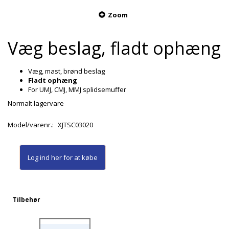
Zoom
Væg beslag, fladt ophæng
Væg, mast, brønd beslag
Fladt ophæng
For UMJ, CMJ, MMJ splidsemuffer
Normalt lagervare
Model/varenr.:
XJTSC03020
Log ind her
for at købe
Tilbehør