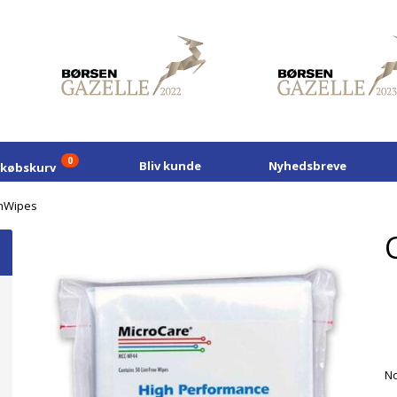
0
Bliv kunde
Nyhedsbreve
dkøbskurv
nWipes
No