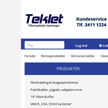
Log ind
In
Forside
Renseprodukter
Renseservietter
Clea
PRODUKTER
Fiberkabling til etageejendomme
Patchkabler, pigtails, adaptere m.m.
19" Fiberskuffer
IANOS, LISA, SYLFA systemer