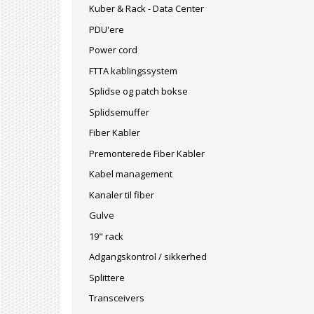
Kuber & Rack - Data Center
PDU'ere
Power cord
FTTA kablingssystem
Splidse og patch bokse
Splidsemuffer
Fiber Kabler
Premonterede Fiber Kabler
Kabel management
Kanaler til fiber
Gulve
19" rack
Adgangskontrol / sikkerhed
Splittere
Transceivers