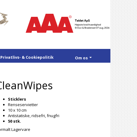
Privatlivs- & Cookiepolitik
Om os
CleanWipes
Sticklers
Renseservietter
10 x 10 cm
Antistatiske, ridsefri, fnugfri
50 stk.
rmalt Lagervare