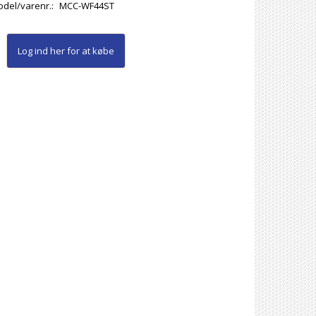
del/varenr.:
MCC-WF44ST
Log ind her
for at købe