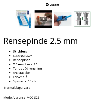
Zoom
Rensepinde 2,5 mm
Sticklers
CLEANSTIXX™
Rensepinde
2,5 mm
, f.eks.
SC
Tør og våd rensning
Antistatiske
Farve:
blå
5 poser a' 10 stk.
Normalt lagervare
Model/varenr.:
MCC-S25