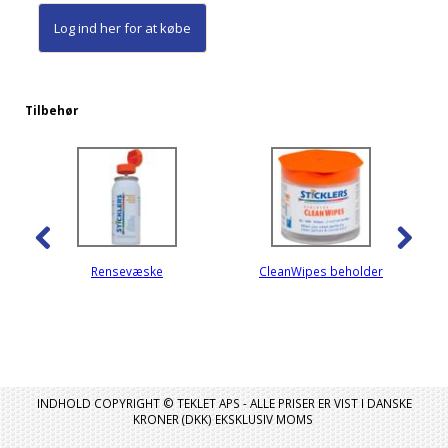
Log ind her
for at købe
Tilbehør
Rensevæske
CleanWipes beholder
INDHOLD COPYRIGHT © TEKLET APS - ALLE PRISER ER VIST I DANSKE
KRONER (DKK) EKSKLUSIV MOMS