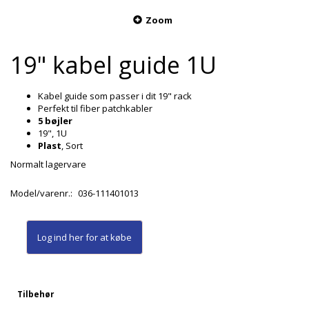
Zoom
19" kabel guide 1U
Kabel guide som passer i dit 19" rack
Perfekt til fiber patchkabler
5 bøjler
19", 1U
Plast
, Sort
Normalt lagervare
Model/varenr.:
036-111401013
Log ind her
for at købe
Tilbehør