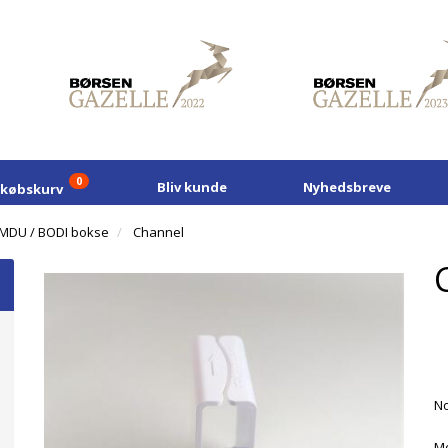
0
Bliv kunde
Nyhedsbreve
dkøbskurv
MDU / BODI bokse
Channel
No
Mo