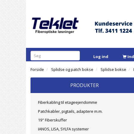
Log ind
In
Forside
Splidse og patch bokse
Splidse bokse
PRODUKTER
Fiberkabling til etageejendomme
Patchkabler, pigtails, adaptere m.m.
19" Fiberskuffer
IANOS, LISA, SYLFA systemer