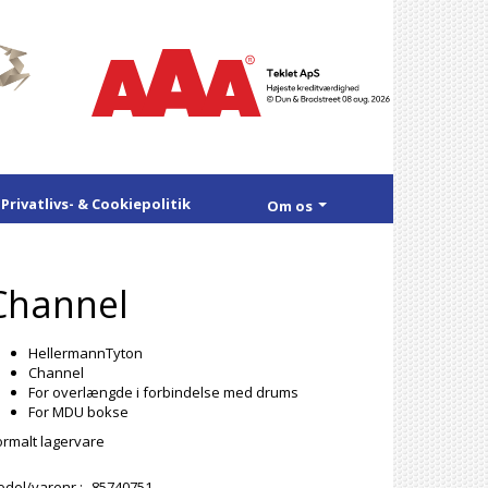
Privatlivs- & Cookiepolitik
Om os
Channel
HellermannTyton
Channel
For overlængde i forbindelse med drums
For MDU bokse
rmalt lagervare
del/varenr.:
85740751