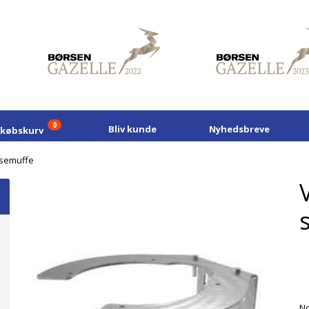
0
Bliv kunde
Nyhedsbreve
dkøbskurv
dsemuffe
No