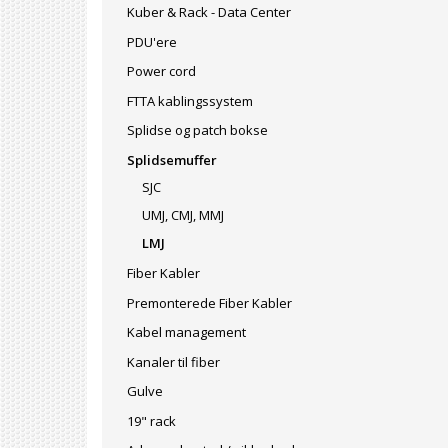
Kuber & Rack - Data Center
PDU'ere
Power cord
FTTA kablingssystem
Splidse og patch bokse
Splidsemuffer
SJC
UMJ, CMJ, MMJ
LMJ
Fiber Kabler
Premonterede Fiber Kabler
Kabel management
Kanaler til fiber
Gulve
19" rack