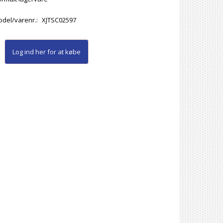
del/varenr.:
XJTSC02597
Log ind her
for at købe