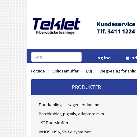
Log ind
In
Forside
Splidsemuffer
LMJ
Vægbeslag for spli
PRODUKTER
Fiberkabling til etageejendomme
Patchkabler, pigtails, adaptere m.m.
19" Fiberskuffer
IANOS, LISA, SYLFA systemer