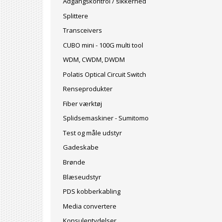
Adgangskontrol / sikkerhed
Splittere
Transceivers
CUBO mini - 100G multi tool
WDM, CWDM, DWDM
Polatis Optical Circuit Switch
Renseprodukter
Fiber værktøj
Splidsemaskiner - Sumitomo
Test og måle udstyr
Gadeskabe
Brønde
Blæseudstyr
PDS kobberkabling
Media convertere
Konsulentydelser