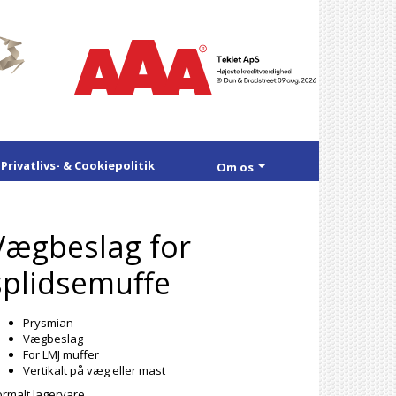
Privatlivs- & Cookiepolitik
Om os
Vægbeslag for
splidsemuffe
Prysmian
Vægbeslag
For LMJ muffer
Vertikalt på væg eller mast
rmalt lagervare