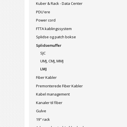
Kuber & Rack - Data Center
PDU'ere
Power cord
FTTA kablingssystem
Splidse og patch bokse
Splidsemuffer
SJC
UMJ, CMJ, MMJ
LMJ
Fiber Kabler
Premonterede Fiber Kabler
Kabel management
Kanaler til fiber
Gulve
19" rack