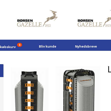
0
Bliv kunde
Nyhedsbreve
dkøbskurv