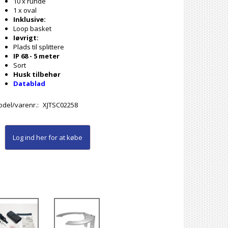
10 x runde
1 x oval
Inklusive:
Loop basket
Iøvrigt:
Plads til splittere
IP 68 - 5 meter
Sort
Husk tilbehør
Datablad
del/varenr.:
XJTSC02258
Log ind her
for at købe