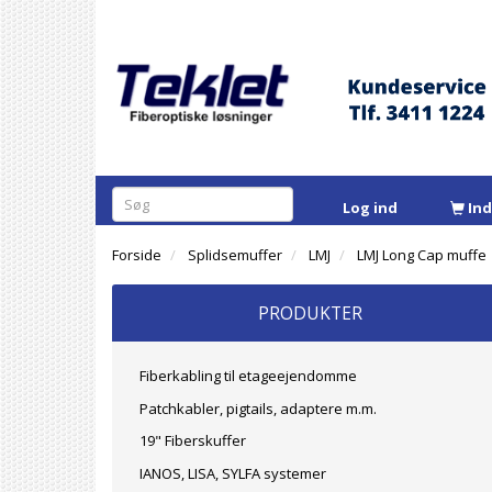
Log ind
In
Forside
Splidsemuffer
LMJ
LMJ Long Cap muffe
PRODUKTER
Fiberkabling til etageejendomme
Patchkabler, pigtails, adaptere m.m.
19" Fiberskuffer
IANOS, LISA, SYLFA systemer