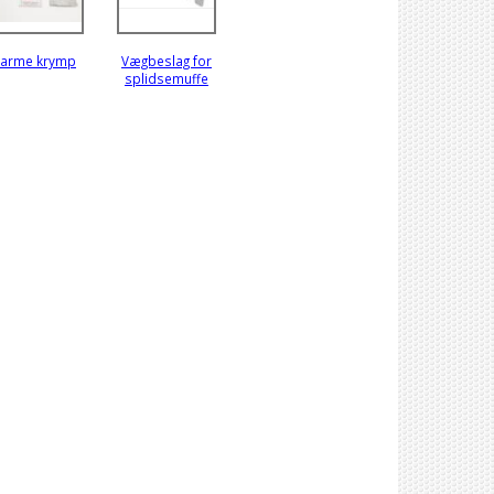
arme krymp
Vægbeslag for
splidsemuffe