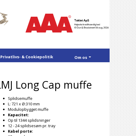
Privatlivs- & Cookiepolitik
Om os
LMJ Long Cap muffe
Splidsemuffe
L: 721 x Ø:310 mm
Modulopbygget muffe
Kapacitet:
Op til 1344 splidsninger
12 - 24 splidsesøm pr. tray
Kabel porte: