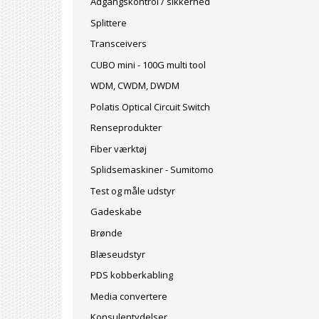
Adgangskontrol / sikkerhed
Splittere
Transceivers
CUBO mini - 100G multi tool
WDM, CWDM, DWDM
Polatis Optical Circuit Switch
Renseprodukter
Fiber værktøj
Splidsemaskiner - Sumitomo
Test og måle udstyr
Gadeskabe
Brønde
Blæseudstyr
PDS kobberkabling
Media convertere
Konsulentydelser