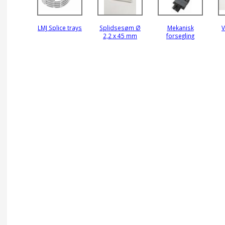
LMJ Splice trays
Splidsesøm Ø
Mekanisk
V
2,2 x 45 mm
forsegling