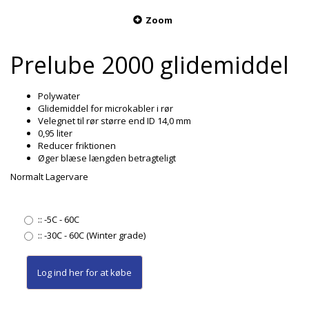
Zoom
Prelube 2000 glidemiddel
Polywater
Glidemiddel for microkabler i rør
Velegnet til rør større end ID 14,0 mm
0,95 liter
Reducer friktionen
Øger blæse længden betragteligt
Normalt Lagervare
::
-5C - 60C
::
-30C - 60C (Winter grade)
Log ind her
for at købe