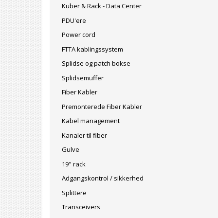
Kuber & Rack - Data Center
PDU'ere
Power cord
FTTA kablingssystem
Splidse og patch bokse
Splidsemuffer
Fiber Kabler
Premonterede Fiber Kabler
Kabel management
Kanaler til fiber
Gulve
19" rack
Adgangskontrol / sikkerhed
Splittere
Transceivers