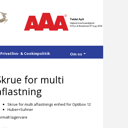
Privatlivs- & Cookiepolitik
Om os
Skrue for multi
aflastning
Skrue for multi aflastnings enhed for Optibox 12
Huber+Suhner
rmalt lagervare