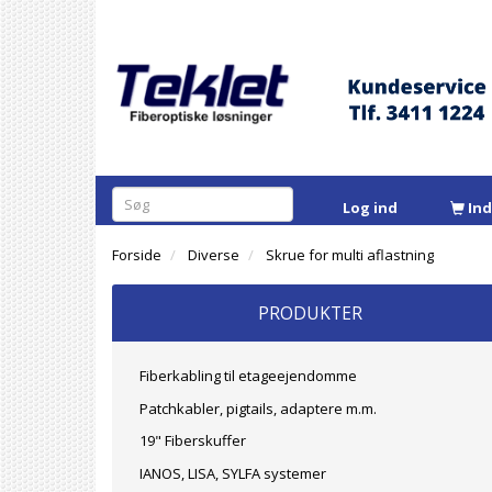
Log ind
In
Forside
Diverse
Skrue for multi aflastning
PRODUKTER
Fiberkabling til etageejendomme
Patchkabler, pigtails, adaptere m.m.
19" Fiberskuffer
IANOS, LISA, SYLFA systemer