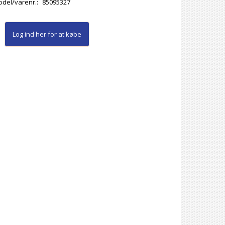
del/varenr.:
85095327
Log ind her
for at købe