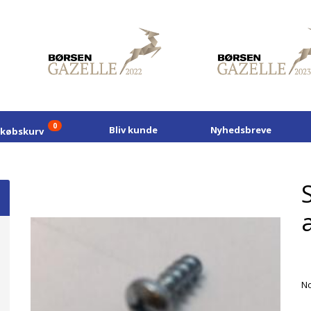
0
Bliv kunde
Nyhedsbreve
dkøbskurv
No