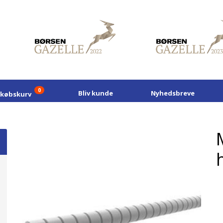
0
Bliv kunde
Nyhedsbreve
dkøbskurv