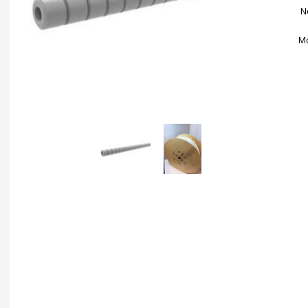
No
Mo