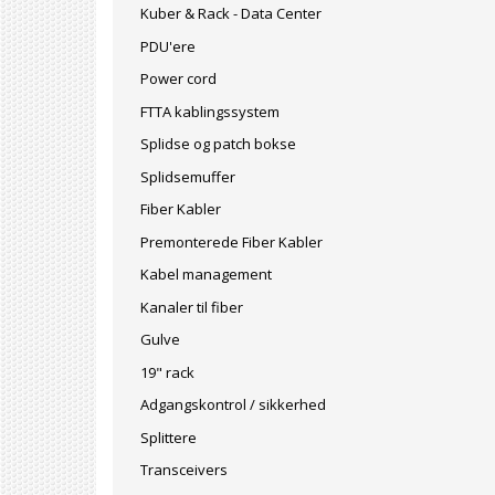
Kuber & Rack - Data Center
PDU'ere
Power cord
FTTA kablingssystem
Splidse og patch bokse
Splidsemuffer
Fiber Kabler
Premonterede Fiber Kabler
Kabel management
Kanaler til fiber
Gulve
19" rack
Adgangskontrol / sikkerhed
Splittere
Transceivers