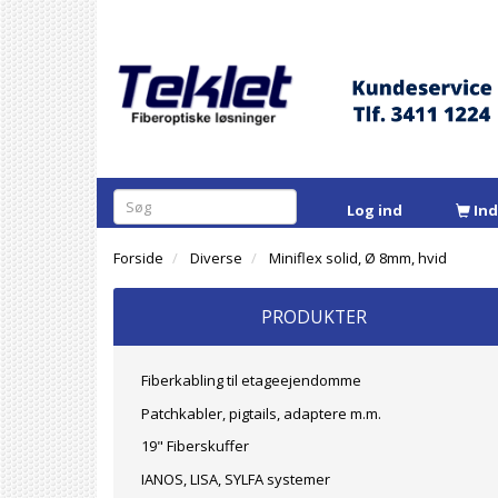
Log ind
In
Forside
Diverse
Miniflex solid, Ø 8mm, hvid
PRODUKTER
Fiberkabling til etageejendomme
Patchkabler, pigtails, adaptere m.m.
19" Fiberskuffer
IANOS, LISA, SYLFA systemer