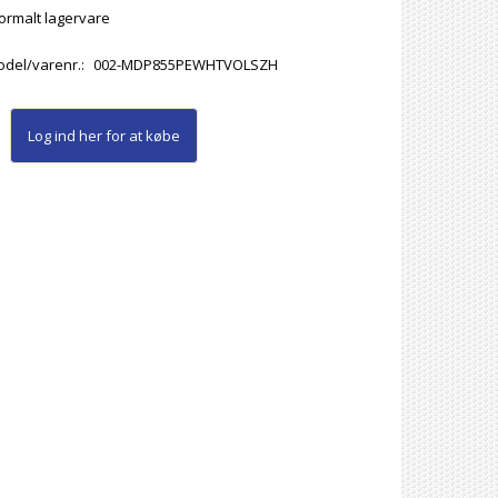
rmalt lagervare
del/varenr.:
002-MDP855PEWHTVOLSZH
Log ind her
for at købe