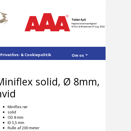
Privatlivs- & Cookiepolitik
Om os
Miniflex solid, Ø 8mm,
hvid
Miniflex rør
solid
OD 8 mm
ID 5,5 mm
Rulle af 200 meter