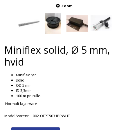
Zoom
Miniflex solid, Ø 5 mm,
hvid
Miniflex rør
solid
OD 5 mm
ID 3,3mm
100 m pr. rulle.
Normalt lagervare
Model/varenr.:
002-OFPT5031PPWHT