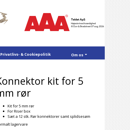
Privatlivs- & Cookiepolitik
Om os
Konnektor kit for 5
mm rør
Kit for 5 mm rør
For Riser box
Sæt a 12 stk. Rør konnektorer samt splidsesøm
rmalt lagervare