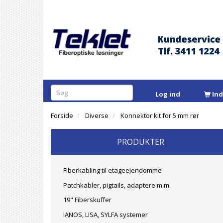
Log ind
In
Forside
Diverse
Konnektor kit for 5 mm rør
PRODUKTER
Fiberkabling til etageejendomme
Patchkabler, pigtails, adaptere m.m.
19" Fiberskuffer
IANOS, LISA, SYLFA systemer