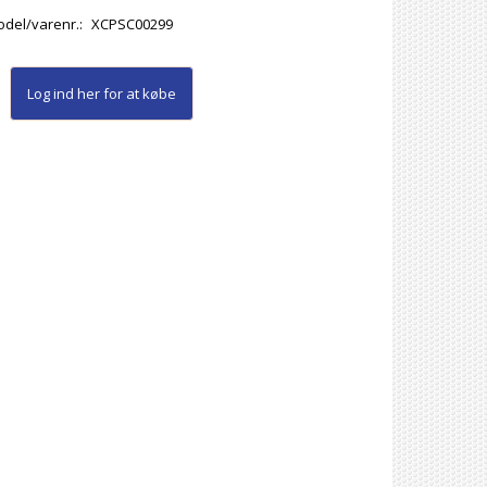
del/varenr.:
XCPSC00299
Log ind her
for at købe