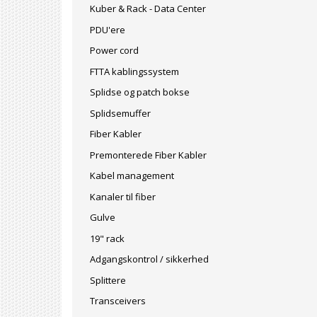
Kuber & Rack - Data Center
PDU'ere
Power cord
FTTA kablingssystem
Splidse og patch bokse
Splidsemuffer
Fiber Kabler
Premonterede Fiber Kabler
Kabel management
Kanaler til fiber
Gulve
19" rack
Adgangskontrol / sikkerhed
Splittere
Transceivers