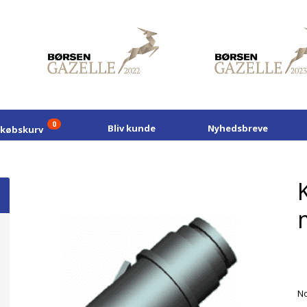
0
Bliv kunde
Nyhedsbreve
dkøbskurv
No