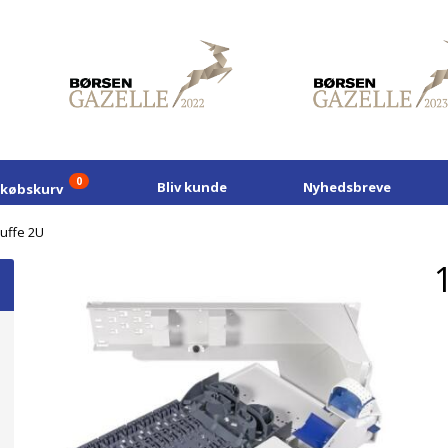
0
Bliv kunde
Nyhedsbreve
dkøbskurv
uffe 2U