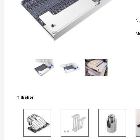
No
Mo
Tilbehør