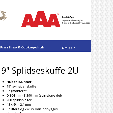
Privatlivs- & Cookiepolitik
Om os
19" Splidseskuffe 2U
Huber+Suhner
19" svingbar skuffe
Bagmonteret
D:304 mm - B:390 mm (svingbare del)
288 splidsninger
48 x Ø: < 2,1 mm
Splittere og xWDM kan indbygges