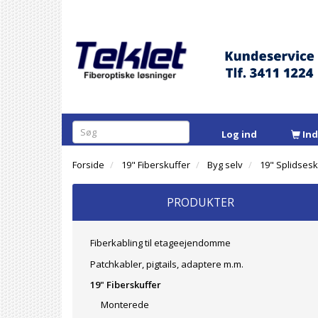
Log ind
In
Forside
19" Fiberskuffer
Byg selv
19" Splidsesk
PRODUKTER
Fiberkabling til etageejendomme
Patchkabler, pigtails, adaptere m.m.
19" Fiberskuffer
Monterede