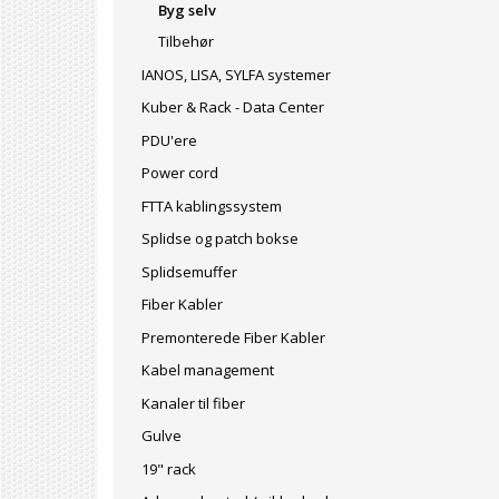
Byg selv
Tilbehør
IANOS, LISA, SYLFA systemer
Kuber & Rack - Data Center
PDU'ere
Power cord
FTTA kablingssystem
Splidse og patch bokse
Splidsemuffer
Fiber Kabler
Premonterede Fiber Kabler
Kabel management
Kanaler til fiber
Gulve
19" rack