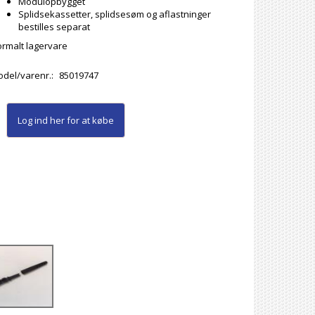
Modulopbygget
Splidsekassetter, splidsesøm og aflastninger
bestilles separat
rmalt lagervare
del/varenr.:
85019747
Log ind her
for at købe