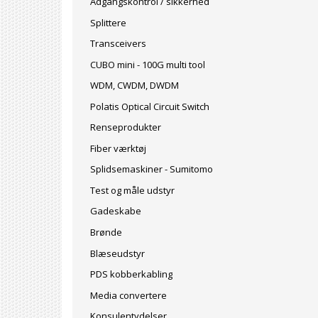
Adgangskontrol / sikkerhed
Splittere
Transceivers
CUBO mini - 100G multi tool
WDM, CWDM, DWDM
Polatis Optical Circuit Switch
Renseprodukter
Fiber værktøj
Splidsemaskiner - Sumitomo
Test og måle udstyr
Gadeskabe
Brønde
Blæseudstyr
PDS kobberkabling
Media convertere
Konsulentydelser