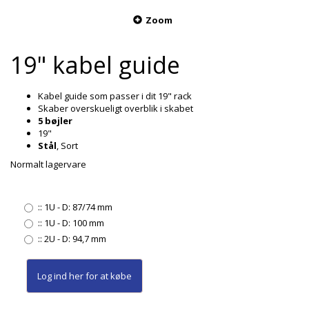
Zoom
19" kabel guide
Kabel guide som passer i dit 19" rack
Skaber overskueligt overblik i skabet
5 bøjler
19"
Stål
, Sort
Normalt lagervare
::
1U - D: 87/74 mm
::
1U - D: 100 mm
::
2U - D: 94,7 mm
Log ind her
for at købe