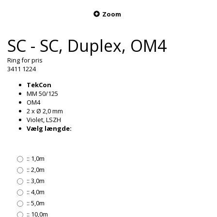
Zoom
SC - SC, Duplex, OM4
Ring for pris
3411 1224
TekCon
MM 50/125
OM4
2 x Ø 2,0 mm
Violet, LSZH
Vælg længde:
::
1,0m
::
2,0m
::
3,0m
::
4,0m
::
5,0m
::
10,0m