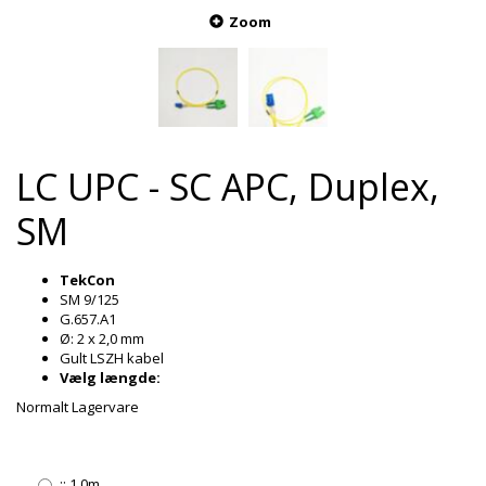
Zoom
LC UPC - SC APC, Duplex,
SM
TekCon
SM 9/125
G.657.A1
Ø: 2 x 2,0 mm
Gult LSZH kabel
Vælg længde:
Normalt Lagervare
::
1,0m