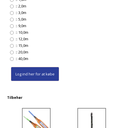
::
2,0m
::
3,0m
::
5,0m
::
9,0m
::
10,0m
::
12,0m
::
15,0m
::
20,0m
::
40,0m
Log ind her
for at købe
Tilbehør